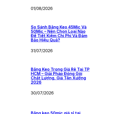
01/08/2026
So Sánh Băng Keo 45Mic Và
50Mic – Nên Chọn Loại Nào
Để Tiết Kiệm Chi Phí Và Đảm
Bảo Hiệu Quả?
31/07/2026
Băng Keo Trong Giá Rẻ Tại TP
HCM – Giải Pháp Đóng Gói
Chất Lượng, Giá Tận Xưởng
2026
30/07/2026
Băng keo 50mic giá sỉ tại