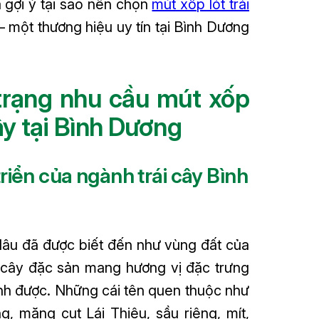
à gợi ý tại sao nên chọn
mút xốp lót trái
– một thương hiệu uy tín tại Bình Dương
 trạng nhu cầu mút xốp
cây tại Bình Dương
triển của ngành trái cây Bình
lâu đã được biết đến như vùng đất của
i cây đặc sản mang hương vị đặc trưng
nh được. Những cái tên quen thuộc như
, măng cụt Lái Thiêu, sầu riêng, mít,