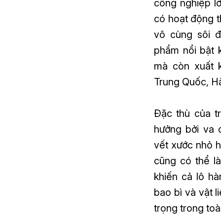
công nghiệp lớ
có hoạt động 
vô cùng sôi đ
phẩm nổi bật 
mà còn xuất k
Trung Quốc, H
Đặc thù của t
hưởng bởi va 
vết xước nhỏ h
cũng có thể l
khiến cả lô hà
bao bì và vật l
trọng trong to