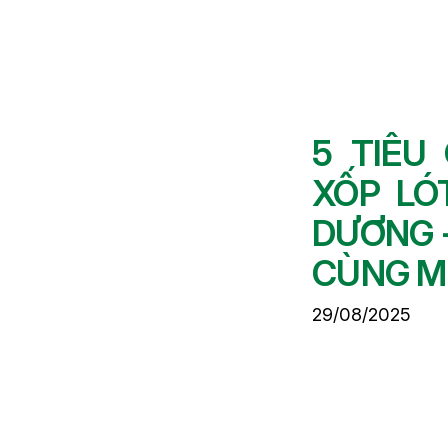
Chuyển
đến
phần
nội
dung
5 TIÊU
XỐP LÓ
DƯƠNG 
CÙNG M
29/08/2025