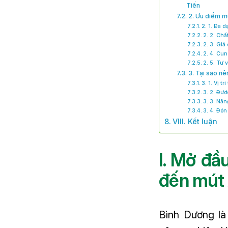
Tiến
2. Ưu điểm mú
2. 1. Đa 
2. 2. Chấ
2. 3. Giá
2. 4. Cu
2. 5. Tư 
3. Tại sao nê
3. 1. Vị t
3. 2. Đư
3. 3. Nă
3. 4. Đó
VIII. Kết luận
I. Mở đầ
đến mút x
Bình Dương là