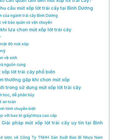
sao cần quan tâm đến mút xốp lót trái cây?
nhu cầu mút xốp lót trái cây tại Bình Dương
iển của ngành trái cây Bình Dương
c về bảo quản và vận chuyển
í khi lựa chọn mút xốp lót trái cây
y
 mật độ mút xốp
 mỹ
àn vệ sinh
 và nguồn cung
t xốp lót trái cây phổ biến
ầm thường gặp khi chọn mút xốp
i trong sử dụng mút xốp lót trái cây
nh học, dễ phân hủy
ế an toàn
ịnh hình chuyên biệt
ốp với bao bì giấy/nhựa cao cấp
 Giải pháp mút xốp lót trái cây uy tín tại Bình
 sơ lược về Công Ty TNHH Sản Xuất Bao Bì Nhựa Nam