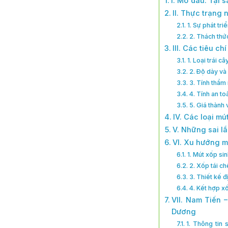
I. Mở đầu: Tại 
II. Thực trạng 
1. Sự phát tr
2. Thách thứ
III. Các tiêu ch
1. Loại trái câ
2. Độ dày và
3. Tính thẩm
4. Tính an to
5. Giá thành
IV. Các loại mú
V. Những sai l
VI. Xu hướng mớ
1. Mút xốp si
2. Xốp tái ch
3. Thiết kế đ
4. Kết hợp x
VII. Nam Tiến –
Dương
1. Thông tin