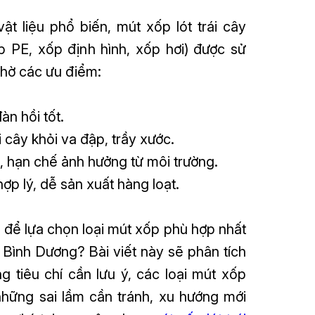
ật liệu phổ biến, mút xốp lót trái cây
p PE, xốp định hình, xốp hơi) được sử
nhờ các ưu điểm:
àn hồi tốt.
i cây khỏi va đập, trầy xước.
, hạn chế ảnh hưởng từ môi trường.
hợp lý, dễ sản xuất hàng loạt.
để lựa chọn loại mút xốp phù hợp nhất
i Bình Dương? Bài viết này sẽ phân tích
g tiêu chí cần lưu ý, các loại mút xốp
những sai lầm cần tránh, xu hướng mới