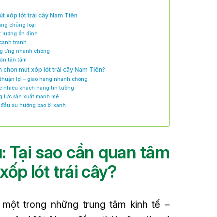
t xốp lót trái cây Nam Tiến
dạng chủng loại
t lượng ổn định
 cạnh tranh
ng ứng nhanh chóng
vấn tận tâm
n chọn mút xốp lót trái cây Nam Tiến?
rí thuận lợi – giao hàng nhanh chóng
ợc nhiều khách hàng tin tưởng
ng lực sản xuất mạnh mẽ
n đầu xu hướng bao bì xanh
u: Tại sao cần quan tâm
ốp lót trái cây?
 một trong những trung tâm kinh tế –