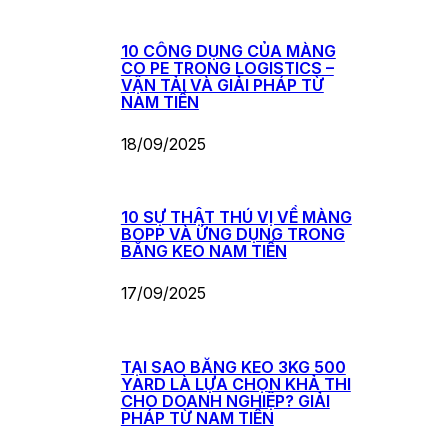
10 CÔNG DỤNG CỦA MÀNG
CO PE TRONG LOGISTICS –
VẬN TẢI VÀ GIẢI PHÁP TỪ
NAM TIẾN
18/09/2025
10 SỰ THẬT THÚ VỊ VỀ MÀNG
BOPP VÀ ỨNG DỤNG TRONG
BĂNG KEO NAM TIẾN
17/09/2025
TẠI SAO BĂNG KEO 3KG 500
YARD LÀ LỰA CHỌN KHẢ THI
CHO DOANH NGHIỆP? GIẢI
PHÁP TỪ NAM TIẾN