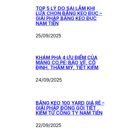
TOP 5 LÝ DO SAI LẦM KHI
LỰA CHỌN BĂNG KEO ĐỤC –
GIẢI PHÁP BĂNG KEO ĐỤC
NAM TIẾN
25/09/2025
KHÁM PHÁ 4 ƯU ĐIỂM CỦA
MÀNG CO PE: BẢO VỆ, CỐ
ĐỊNH, THẨM MỸ, TIẾT KIỆM
24/09/2025
BĂNG KEO 100 YARD GIÁ RẺ –
GIẢI PHÁP ĐÓNG GÓI TIẾT
KIỆM TỪ CÔNG TY NAM TIẾN
22/09/2025