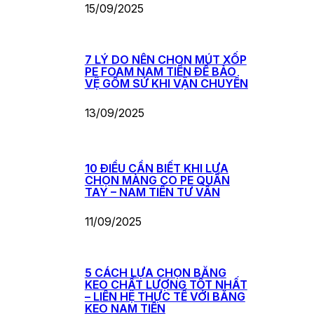
15/09/2025
7 LÝ DO NÊN CHỌN MÚT XỐP
PE FOAM NAM TIẾN ĐỂ BẢO
VỆ GỐM SỨ KHI VẬN CHUYỂN
13/09/2025
10 ĐIỀU CẦN BIẾT KHI LỰA
CHỌN MÀNG CO PE QUẤN
TAY – NAM TIẾN TƯ VẤN
11/09/2025
5 CÁCH LỰA CHỌN BĂNG
KEO CHẤT LƯỢNG TỐT NHẤT
– LIÊN HỆ THỰC TẾ VỚI BĂNG
KEO NAM TIẾN