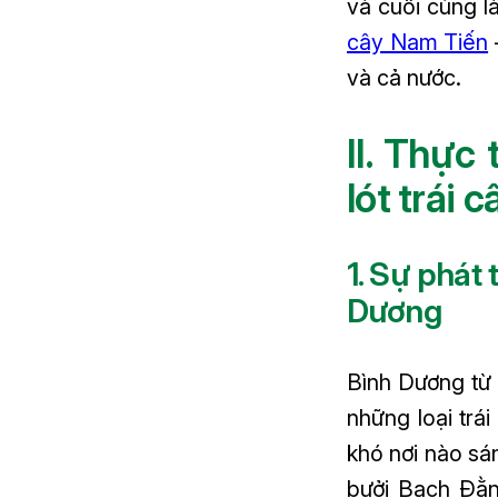
và cuối cùng l
cây Nam Tiến
và cả nước.
II. Thực
lót trái 
1. Sự phát 
Dương
Bình Dương từ 
những loại trá
khó nơi nào sá
bưởi Bạch Đằng