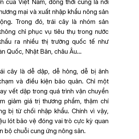
n của Việt Nam, đồng thời cũng là nơi
thương mại và xuất nhập khẩu nông sản
ộng. Trong đó, trái cây là nhóm sản
không chỉ phục vụ tiêu thụ trong nước
hẩu ra nhiều thị trường quốc tế như
àn Quốc, Nhật Bản, châu Âu…
rái cây là dễ dập, dễ hỏng, dễ bị ảnh
chạm và điều kiện bảo quản. Chỉ một
ay vết dập trong quá trình vận chuyển
àm giảm giá trị thương phẩm, thậm chí
ng bị từ chối nhập khẩu. Chính vì vậy,
iệu lót bảo vệ đóng vai trò cực kỳ quan
àn bộ chuỗi cung ứng nông sản.