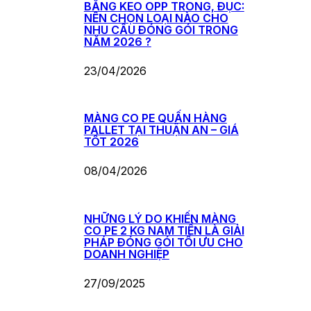
BĂNG KEO OPP TRONG, ĐỤC:
NÊN CHỌN LOẠI NÀO CHO
NHU CẦU ĐÓNG GÓI TRONG
NĂM 2026 ?
23/04/2026
MÀNG CO PE QUẤN HÀNG
PALLET TẠI THUẬN AN – GIÁ
TỐT 2026
08/04/2026
NHỮNG LÝ DO KHIẾN MÀNG
CO PE 2 KG NAM TIẾN LÀ GIẢI
PHÁP ĐÓNG GÓI TỐI ƯU CHO
DOANH NGHIỆP
27/09/2025