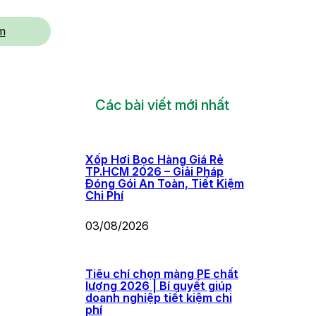
m
Các bài viết mới nhất
Xốp Hơi Bọc Hàng Giá Rẻ
TP.HCM 2026 – Giải Pháp
Đóng Gói An Toàn, Tiết Kiệm
Chi Phí
03/08/2026
Tiêu chí chọn màng PE chất
lượng 2026 | Bí quyết giúp
doanh nghiệp tiết kiệm chi
phí