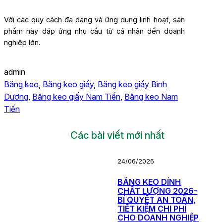
Với các quy cách đa dạng và ứng dụng linh hoạt, sản
phẩm này đáp ứng nhu cầu từ cá nhân đến doanh
nghiệp lớn.
admin
Băng keo
, 
Băng keo giấy
, 
Băng keo giấy Bình
Dương
, 
Băng keo giấy Nam Tiến
, 
Băng keo Nam
Tiến
Các bài viết mới nhất
24/06/2026
BĂNG KEO DÍNH
CHẤT LƯỢNG 2026-
BÍ QUYẾT AN TOÀN,
TIẾT KIỆM CHI PHÍ
CHO DOANH NGHIỆP