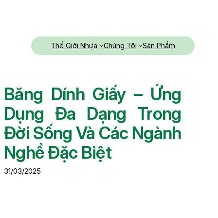
Chuyển
đến
phần
nội
Thế Giới Nhựa
Chúng Tôi
Sản Phẩm
dung
Băng Dính Giấy – Ứng
Dụng Đa Dạng Trong
Đời Sống Và Các Ngành
Nghề Đặc Biệt
31/03/2025