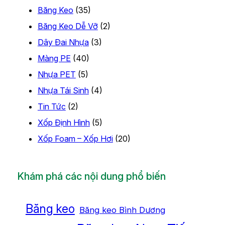
Băng Keo
(35)
Băng Keo Dễ Vỡ
(2)
Dây Đai Nhựa
(3)
Màng PE
(40)
Nhựa PET
(5)
Nhựa Tái Sinh
(4)
Tin Tức
(2)
Xốp Định Hình
(5)
Xốp Foam – Xốp Hơi
(20)
Khám phá các nội dung phổ biến
Băng keo
Băng keo Bình Dương