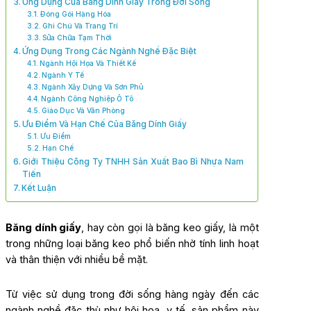
Ứng Dụng Của Băng Dính Giấy Trong Đời Sống
Đóng Gói Hàng Hóa
Ghi Chú Và Trang Trí
Sửa Chữa Tạm Thời
Ứng Dụng Trong Các Ngành Nghề Đặc Biệt
Ngành Hội Họa Và Thiết Kế
Ngành Y Tế
Ngành Xây Dựng Và Sơn Phủ
Ngành Công Nghiệp Ô Tô
Giáo Dục Và Văn Phòng
Ưu Điểm Và Hạn Chế Của Băng Dính Giấy
Ưu Điểm
Hạn Chế
Giới Thiệu Công Ty TNHH Sản Xuất Bao Bì Nhựa Nam
Tiến
Kết Luận
Băng dính giấy
, hay còn gọi là băng keo giấy, là một
trong những loại băng keo phổ biến nhờ tính linh hoạt
và thân thiện với nhiều bề mặt.
Từ việc sử dụng trong đời sống hàng ngày đến các
ngành nghề đặc thù như hội họa, y tế, sản phẩm này