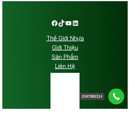
Facebook
TikTok
Youtube
LinkedIn
Thế Giới Nhựa
Giới Thiệu
Sản Phẩm
Liên Hệ
0347980314