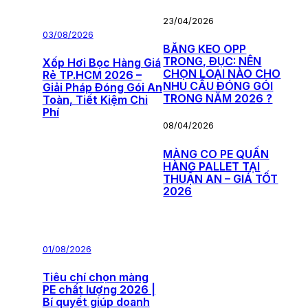
23/04/2026
03/08/2026
BĂNG KEO OPP
TRONG, ĐỤC: NÊN
Xốp Hơi Bọc Hàng Giá
CHỌN LOẠI NÀO CHO
Rẻ TP.HCM 2026 –
NHU CẦU ĐÓNG GÓI
Giải Pháp Đóng Gói An
TRONG NĂM 2026 ?
Toàn, Tiết Kiệm Chi
Phí
08/04/2026
MÀNG CO PE QUẤN
HÀNG PALLET TẠI
THUẬN AN – GIÁ TỐT
2026
01/08/2026
Tiêu chí chọn màng
PE chất lượng 2026 |
Bí quyết giúp doanh