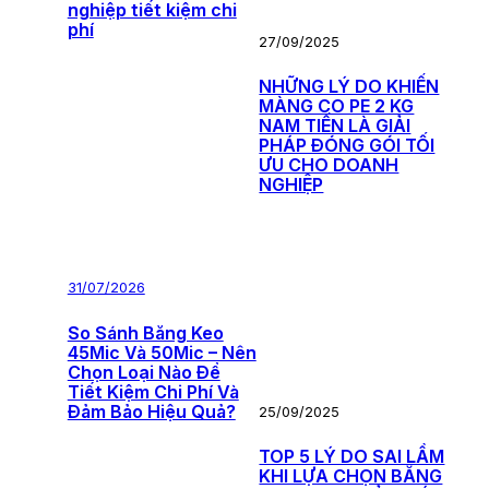
nghiệp tiết kiệm chi
phí
27/09/2025
NHỮNG LÝ DO KHIẾN
MÀNG CO PE 2 KG
NAM TIẾN LÀ GIẢI
PHÁP ĐÓNG GÓI TỐI
ƯU CHO DOANH
NGHIỆP
31/07/2026
So Sánh Băng Keo
45Mic Và 50Mic – Nên
Chọn Loại Nào Để
Tiết Kiệm Chi Phí Và
Đảm Bảo Hiệu Quả?
25/09/2025
TOP 5 LÝ DO SAI LẦM
KHI LỰA CHỌN BĂNG