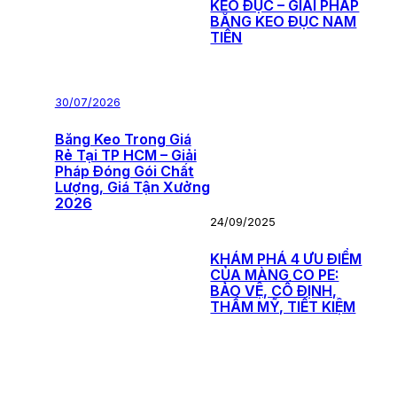
KEO ĐỤC – GIẢI PHÁP
BĂNG KEO ĐỤC NAM
TIẾN
30/07/2026
Băng Keo Trong Giá
Rẻ Tại TP HCM – Giải
Pháp Đóng Gói Chất
Lượng, Giá Tận Xưởng
2026
24/09/2025
KHÁM PHÁ 4 ƯU ĐIỂM
CỦA MÀNG CO PE:
BẢO VỆ, CỐ ĐỊNH,
THẨM MỸ, TIẾT KIỆM