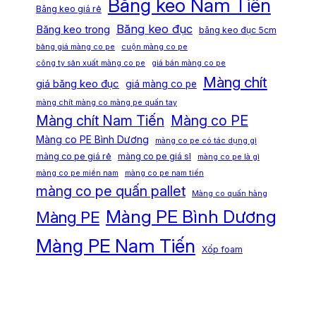
Băng keo Nam Tiến
Băng keo giá rẻ
Băng keo đục
Băng keo trong
băng keo đục 5cm
bảng giá màng co pe
cuộn màng co pe
công ty sản xuất màng co pe
giá bán màng co pe
Màng chít
giá băng keo đục
giá màng co pe
màng chít màng co màng pe quấn tay
Màng chít Nam Tiến
Màng co PE
Màng co PE Bình Dương
màng co pe có tác dụng gì
màng co pe giá rẻ
màng co pe giá sỉ
màng co pe là gì
màng co pe miền nam
màng co pe nam tiến
màng co pe quấn pallet
Màng co quấn hàng
Màng PE Bình Dương
Màng PE
Màng PE Nam Tiến
Xốp foam