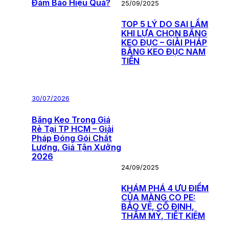
Đảm Bảo Hiệu Quả?
25/09/2025
TOP 5 LÝ DO SAI LẦM
KHI LỰA CHỌN BĂNG
KEO ĐỤC – GIẢI PHÁP
BĂNG KEO ĐỤC NAM
TIẾN
30/07/2026
Băng Keo Trong Giá
Rẻ Tại TP HCM – Giải
Pháp Đóng Gói Chất
Lượng, Giá Tận Xưởng
2026
24/09/2025
KHÁM PHÁ 4 ƯU ĐIỂM
CỦA MÀNG CO PE:
BẢO VỆ, CỐ ĐỊNH,
THẨM MỸ, TIẾT KIỆM