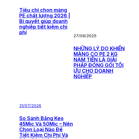
Tiêu chí chọn màng
PE chất lượng 2026 |
Bí quyết giúp doanh
nghiệp tiết kiệm chi
phí
27/09/2025
NHỮNG LÝ DO KHIẾN
MÀNG CO PE 2 KG
NAM TIẾN LÀ GIẢI
PHÁP ĐÓNG GÓI TỐI
ƯU CHO DOANH
NGHIỆP
31/07/2026
So Sánh Băng Keo
45Mic Và 50Mic – Nên
Chọn Loại Nào Để
Tiết Kiệm Chi Phí Và