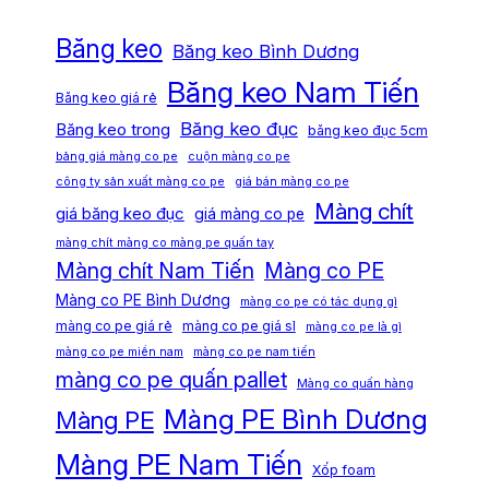
Băng keo
Băng keo Bình Dương
Băng keo Nam Tiến
Băng keo giá rẻ
Băng keo đục
Băng keo trong
băng keo đục 5cm
bảng giá màng co pe
cuộn màng co pe
công ty sản xuất màng co pe
giá bán màng co pe
Màng chít
giá băng keo đục
giá màng co pe
màng chít màng co màng pe quấn tay
Màng chít Nam Tiến
Màng co PE
Màng co PE Bình Dương
màng co pe có tác dụng gì
màng co pe giá rẻ
màng co pe giá sỉ
màng co pe là gì
màng co pe miền nam
màng co pe nam tiến
màng co pe quấn pallet
Màng co quấn hàng
Màng PE Bình Dương
Màng PE
Màng PE Nam Tiến
Xốp foam