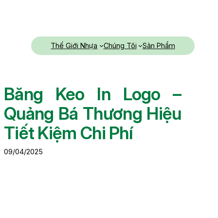
Chuyển
đến
phần
nội
Thế Giới Nhựa
Chúng Tôi
Sản Phẩm
dung
Băng Keo In Logo –
Quảng Bá Thương Hiệu
Tiết Kiệm Chi Phí
09/04/2025