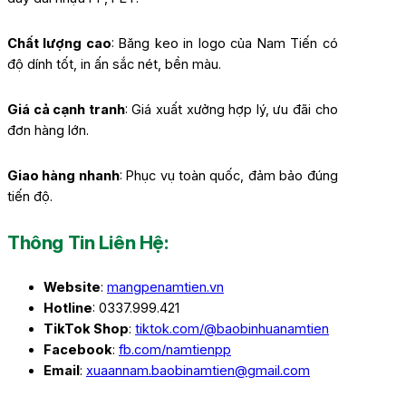
Chất lượng cao
: Băng keo in logo của Nam Tiến có
độ dính tốt, in ấn sắc nét, bền màu.
Giá cả cạnh tranh
: Giá xuất xưởng hợp lý, ưu đãi cho
đơn hàng lớn.
Giao hàng nhanh
: Phục vụ toàn quốc, đảm bảo đúng
tiến độ.
Thông Tin Liên Hệ:
Website
:
mangpenamtien.vn
Hotline
: 0337.999.421
TikTok Shop
:
tiktok.com/@baobinhuanamtien
Facebook
:
fb.com/namtienpp
Email
:
xuaannam.baobinamtien@gmail.com