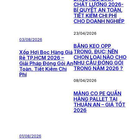
CHẤT LƯỢNG 2026-
BÍ QUYẾT AN TOÀN,
TIẾT KIỆM CHI PHÍ
CHO DOANH NGHIỆP
23/04/2026
03/08/2026
BĂNG KEO OPP
TRONG, ĐỤC: NÊN
Xốp Hơi Bọc Hàng Giá
CHỌN LOẠI NÀO CHO
Rẻ TP.HCM 2026 –
NHU CẦU ĐÓNG GÓI
Giải Pháp Đóng Gói An
TRONG NĂM 2026 ?
Toàn, Tiết Kiệm Chi
Phí
08/04/2026
MÀNG CO PE QUẤN
HÀNG PALLET TẠI
THUẬN AN – GIÁ TỐT
2026
01/08/2026