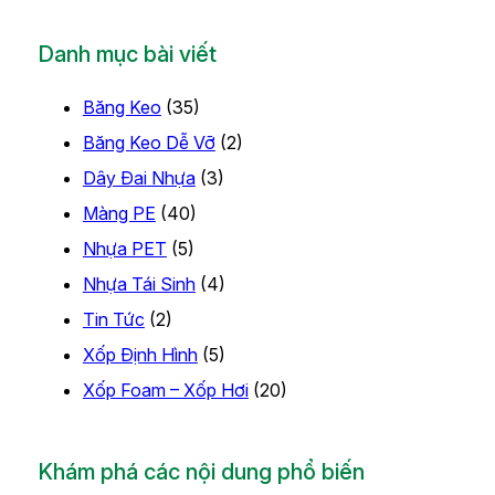
Danh mục bài viết
Băng Keo
(35)
Băng Keo Dễ Vỡ
(2)
Dây Đai Nhựa
(3)
Màng PE
(40)
Nhựa PET
(5)
Nhựa Tái Sinh
(4)
Tin Tức
(2)
Xốp Định Hình
(5)
Xốp Foam – Xốp Hơi
(20)
Khám phá các nội dung phổ biến