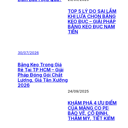
TOP 5 LÝ DO SAI LẦM
KHI LỰA CHỌN BĂNG
KEO ĐỤC – GIẢI PHÁP
BĂNG KEO ĐỤC NAM
TIẾN
30/07/2026
Băng Keo Trong Giá
Rẻ Tại TP HCM – Giải
Pháp Đóng Gói Chất
Lượng, Giá Tận Xưởng
2026
24/09/2025
KHÁM PHÁ 4 ƯU ĐIỂM
CỦA MÀNG CO PE:
BẢO VỆ, CỐ ĐỊNH,
THẨM MỸ, TIẾT KIỆM