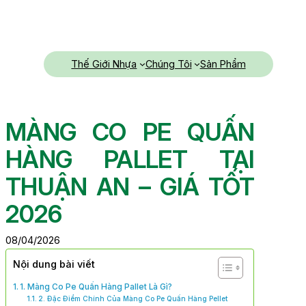
Chuyển
đến
phần
nội
Thế Giới Nhựa
Chúng Tôi
Sản Phẩm
dung
MÀNG CO PE QUẤN
HÀNG PALLET TẠI
THUẬN AN – GIÁ TỐT
2026
08/04/2026
Nội dung bài viết
1. Màng Co Pe Quấn Hàng Pallet Là Gì?
2. Đặc Điểm Chính Của Màng Co Pe Quấn Hàng Pellet