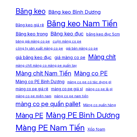
Băng keo
Băng keo Bình Dương
Băng keo Nam Tiến
Băng keo giá rẻ
Băng keo đục
Băng keo trong
băng keo đục 5cm
bảng giá màng co pe
cuộn màng co pe
công ty sản xuất màng co pe
giá bán màng co pe
Màng chít
giá băng keo đục
giá màng co pe
màng chít màng co màng pe quấn tay
Màng chít Nam Tiến
Màng co PE
Màng co PE Bình Dương
màng co pe có tác dụng gì
màng co pe giá rẻ
màng co pe giá sỉ
màng co pe là gì
màng co pe miền nam
màng co pe nam tiến
màng co pe quấn pallet
Màng co quấn hàng
Màng PE Bình Dương
Màng PE
Màng PE Nam Tiến
Xốp foam