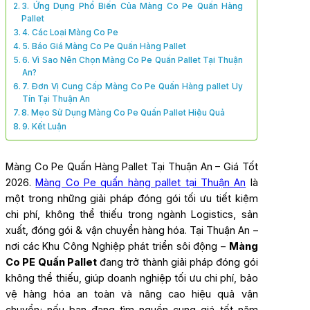
3. Ứng Dụng Phổ Biến Của Màng Co Pe Quấn Hàng
Pallet
4. Các Loại Màng Co Pe
5. Báo Giá Màng Co Pe Quấn Hàng Pallet
6. Vì Sao Nên Chọn Màng Co Pe Quấn Pallet Tại Thuận
An?
7. Đơn Vị Cung Cấp Màng Co Pe Quấn Hàng pallet Uy
Tín Tại Thuận An
8. Mẹo Sử Dụng Màng Co Pe Quấn Pallet Hiệu Quả
9. Kết Luận
Màng Co Pe Quấn Hàng Pallet Tại Thuận An – Giá Tốt
2026.
Màng Co Pe quấn hàng pallet tại Thuận An
là
một trong những giải pháp đóng gói tối ưu tiết kiệm
chi phí, không thể thiếu trong ngành Logistics, sản
xuất, đóng gói & vận chuyển hàng hóa. Tại Thuận An –
nơi các Khu Công Nghiệp phát triển sôi động –
Màng
Co PE Quấn Pallet
đang trở thành giải pháp đóng gói
không thể thiếu, giúp doanh nghiệp tối ưu chi phí, bảo
vệ hàng hóa an toàn và nâng cao hiệu quả vận
chuyển; nếu bạn đang tìm nguồn cung giá tốt năm