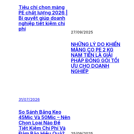
Tiêu chí chọn màng
PE chất lượng 2026 |
Bí quyết giúp doanh
nghiệp tiết kiệm chi
phí
27/09/2025
NHỮNG LÝ DO KHIẾN
MÀNG CO PE 2 KG
NAM TIẾN LÀ GIẢI
PHÁP ĐÓNG GÓI TỐI
ƯU CHO DOANH
NGHIỆP
31/07/2026
So Sánh Băng Keo
45Mic Và 50Mic – Nên
Chọn Loại Nào Để
Tiết Kiệm Chi Phí Và
Đảm Bảo Hiệu Quả?
25/09/2025