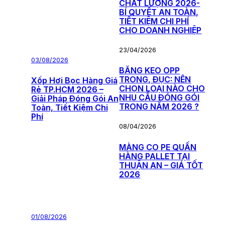
CHẤT LƯỢNG 2026-
BÍ QUYẾT AN TOÀN,
TIẾT KIỆM CHI PHÍ
CHO DOANH NGHIỆP
23/04/2026
03/08/2026
BĂNG KEO OPP
TRONG, ĐỤC: NÊN
Xốp Hơi Bọc Hàng Giá
CHỌN LOẠI NÀO CHO
Rẻ TP.HCM 2026 –
NHU CẦU ĐÓNG GÓI
Giải Pháp Đóng Gói An
TRONG NĂM 2026 ?
Toàn, Tiết Kiệm Chi
Phí
08/04/2026
MÀNG CO PE QUẤN
HÀNG PALLET TẠI
THUẬN AN – GIÁ TỐT
2026
01/08/2026