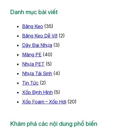
Danh mục bài viết
Băng Keo
(35)
Băng Keo Dễ Vỡ
(2)
Dây Đai Nhựa
(3)
Màng PE
(40)
Nhựa PET
(5)
Nhựa Tái Sinh
(4)
Tin Tức
(2)
Xốp Định Hình
(5)
Xốp Foam – Xốp Hơi
(20)
Khám phá các nội dung phổ biến