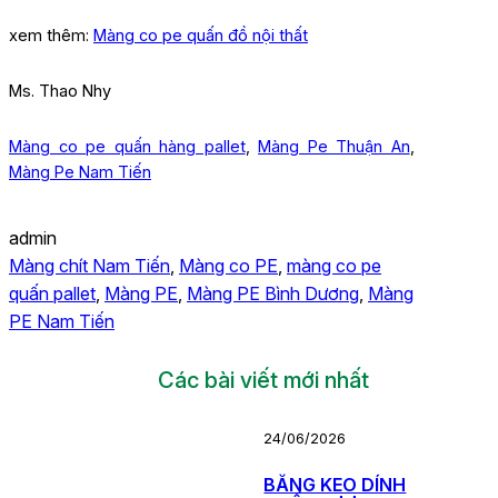
xem thêm:
Màng co pe quấn đồ nội thất
Ms. Thao Nhy
Màng co pe quấn hàng pallet
,
Màng Pe Thuận An
,
Màng Pe Nam Tiến
admin
Màng chít Nam Tiến
, 
Màng co PE
, 
màng co pe
quấn pallet
, 
Màng PE
, 
Màng PE Bình Dương
, 
Màng
PE Nam Tiến
Các bài viết mới nhất
24/06/2026
BĂNG KEO DÍNH