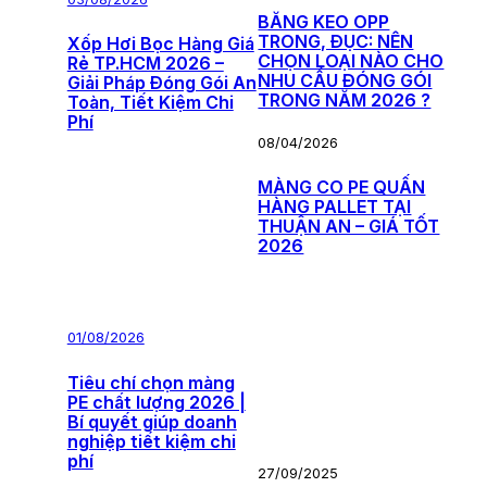
BĂNG KEO OPP
TRONG, ĐỤC: NÊN
Xốp Hơi Bọc Hàng Giá
CHỌN LOẠI NÀO CHO
Rẻ TP.HCM 2026 –
NHU CẦU ĐÓNG GÓI
Giải Pháp Đóng Gói An
TRONG NĂM 2026 ?
Toàn, Tiết Kiệm Chi
Phí
08/04/2026
MÀNG CO PE QUẤN
HÀNG PALLET TẠI
THUẬN AN – GIÁ TỐT
2026
01/08/2026
Tiêu chí chọn màng
PE chất lượng 2026 |
Bí quyết giúp doanh
nghiệp tiết kiệm chi
phí
27/09/2025