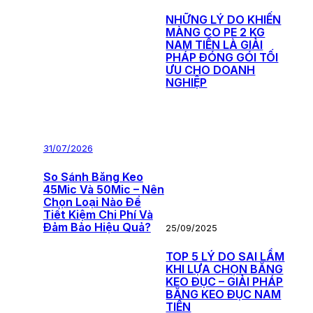
NHỮNG LÝ DO KHIẾN
MÀNG CO PE 2 KG
NAM TIẾN LÀ GIẢI
PHÁP ĐÓNG GÓI TỐI
ƯU CHO DOANH
NGHIỆP
31/07/2026
So Sánh Băng Keo
45Mic Và 50Mic – Nên
Chọn Loại Nào Để
Tiết Kiệm Chi Phí Và
Đảm Bảo Hiệu Quả?
25/09/2025
TOP 5 LÝ DO SAI LẦM
KHI LỰA CHỌN BĂNG
KEO ĐỤC – GIẢI PHÁP
BĂNG KEO ĐỤC NAM
TIẾN