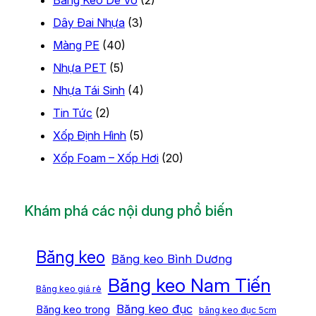
Băng Keo Dễ Vỡ
(2)
Dây Đai Nhựa
(3)
Màng PE
(40)
Nhựa PET
(5)
Nhựa Tái Sinh
(4)
Tin Tức
(2)
Xốp Định Hình
(5)
Xốp Foam – Xốp Hơi
(20)
Khám phá các nội dung phổ biến
Băng keo
Băng keo Bình Dương
Băng keo Nam Tiến
Băng keo giá rẻ
Băng keo đục
Băng keo trong
băng keo đục 5cm