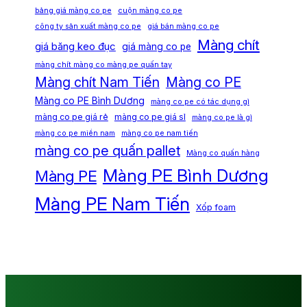
bảng giá màng co pe
cuộn màng co pe
công ty sản xuất màng co pe
giá bán màng co pe
Màng chít
giá băng keo đục
giá màng co pe
màng chít màng co màng pe quấn tay
Màng chít Nam Tiến
Màng co PE
Màng co PE Bình Dương
màng co pe có tác dụng gì
màng co pe giá rẻ
màng co pe giá sỉ
màng co pe là gì
màng co pe miền nam
màng co pe nam tiến
màng co pe quấn pallet
Màng co quấn hàng
Màng PE Bình Dương
Màng PE
Màng PE Nam Tiến
Xốp foam