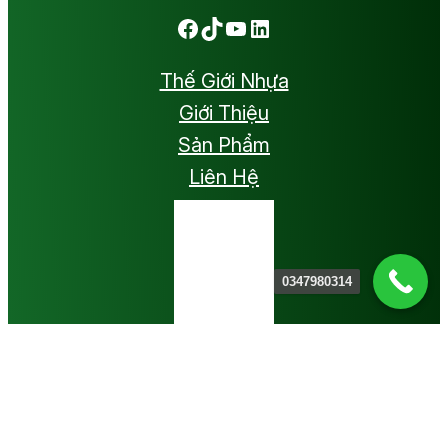
Facebook
TikTok
Youtube
LinkedIn
Thế Giới Nhựa
Giới Thiệu
Sản Phẩm
Liên Hệ
0347980314