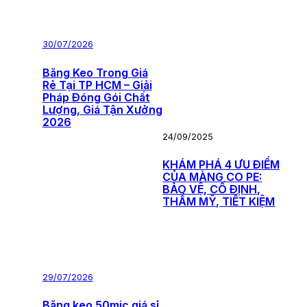
30/07/2026
Băng Keo Trong Giá
Rẻ Tại TP HCM – Giải
Pháp Đóng Gói Chất
Lượng, Giá Tận Xưởng
2026
24/09/2025
KHÁM PHÁ 4 ƯU ĐIỂM
CỦA MÀNG CO PE:
BẢO VỆ, CỐ ĐỊNH,
THẨM MỸ, TIẾT KIỆM
29/07/2026
Băng keo 50mic giá sỉ