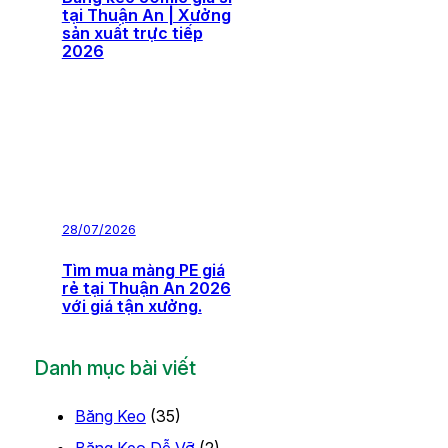
tại Thuận An | Xưởng
sản xuất trực tiếp
2026
28/07/2026
Tìm mua màng PE giá
rẻ tại Thuận An 2026
với giá tận xưởng.
Danh mục bài viết
Băng Keo
(35)