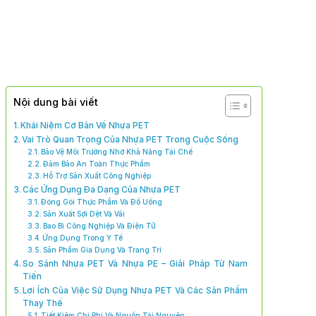
Nội dung bài viết
Khái Niệm Cơ Bản Về Nhựa PET
Vai Trò Quan Trọng Của Nhựa PET Trong Cuộc Sống
Bảo Vệ Môi Trường Nhờ Khả Năng Tái Chế
Đảm Bảo An Toàn Thực Phẩm
Hỗ Trợ Sản Xuất Công Nghiệp
Các Ứng Dụng Đa Dạng Của Nhựa PET
Đóng Gói Thực Phẩm Và Đồ Uống
Sản Xuất Sợi Dệt Và Vải
Bao Bì Công Nghiệp Và Điện Tử
Ứng Dụng Trong Y Tế
Sản Phẩm Gia Dụng Và Trang Trí
So Sánh Nhựa PET Và Nhựa PE – Giải Pháp Từ Nam
Tiến
Lợi Ích Của Việc Sử Dụng Nhựa PET Và Các Sản Phẩm
Thay Thế
Tiết Kiệm Chi Phí Và Nguồn Tài Nguyên