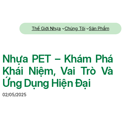
Chuyển
đến
phần
nội
Thế Giới Nhựa
Chúng Tôi
Sản Phẩm
dung
Nhựa PET – Khám Phá
Khái Niệm, Vai Trò Và
Ứng Dụng Hiện Đại
02/05/2025