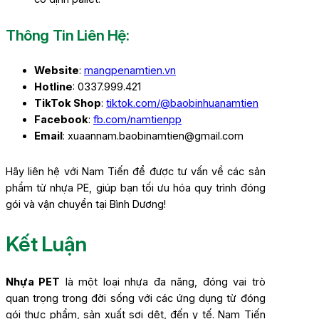
Thông Tin Liên Hệ:
Website
:
mangpenamtien.vn
Hotline
: 0337.999.421
TikTok Shop
:
tiktok.com/@baobinhuanamtien
Facebook
:
fb.com/namtienpp
Email
: xuaannam.baobinamtien@gmail.com
Hãy liên hệ với Nam Tiến để được tư vấn về các sản
phẩm từ nhựa PE, giúp bạn tối ưu hóa quy trình đóng
gói và vận chuyển tại Bình Dương!
Kết Luận
Nhựa PET
là một loại nhựa đa năng, đóng vai trò
quan trọng trong đời sống với các ứng dụng từ đóng
gói thực phẩm, sản xuất sợi dệt, đến y tế. Nam Tiến