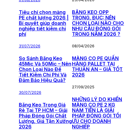
Tiêu chí chọn màng
BĂNG KEO OPP
PE chất lượng 2026 |
TRONG, ĐỤC: NÊN
Bí quyết giúp doanh
CHỌN LOẠI NÀO CHO
nghiệp tiết kiệm chi
NHU CẦU ĐÓNG GÓI
phí
TRONG NĂM 2026 ?
31/07/2026
08/04/2026
So Sánh Băng Keo
MÀNG CO PE QUẤN
45Mic Và 50Mic – Nên
HÀNG PALLET TẠI
Chọn Loại Nào Để
THUẬN AN – GIÁ TỐT
Tiết Kiệm Chi Phí Và
2026
Đảm Bảo Hiệu Quả?
27/09/2025
30/07/2026
NHỮNG LÝ DO KHIẾN
Băng Keo Trong Giá
MÀNG CO PE 2 KG
Rẻ Tại TP HCM – Giải
NAM TIẾN LÀ GIẢI
Pháp Đóng Gói Chất
PHÁP ĐÓNG GÓI TỐI
Lượng, Giá Tận Xưởng
ƯU CHO DOANH
2026
NGHIỆP