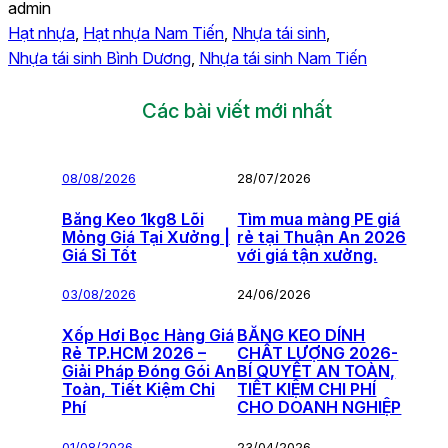
admin
Hạt nhựa
, 
Hạt nhựa Nam Tiến
, 
Nhựa tái sinh
, 
Nhựa tái sinh Bình Dương
, 
Nhựa tái sinh Nam Tiến
Các bài viết mới nhất
08/08/2026
28/07/2026
Băng Keo 1kg8 Lõi
Tìm mua màng PE giá
Mỏng Giá Tại Xưởng |
rẻ tại Thuận An 2026
Giá Sỉ Tốt
với giá tận xưởng.
03/08/2026
24/06/2026
Xốp Hơi Bọc Hàng Giá
BĂNG KEO DÍNH
Rẻ TP.HCM 2026 –
CHẤT LƯỢNG 2026-
Giải Pháp Đóng Gói An
BÍ QUYẾT AN TOÀN,
Toàn, Tiết Kiệm Chi
TIẾT KIỆM CHI PHÍ
Phí
CHO DOANH NGHIỆP
01/08/2026
23/04/2026