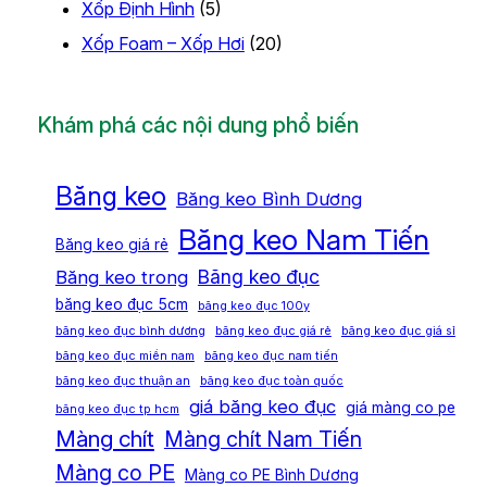
Xốp Định Hình
(5)
Xốp Foam – Xốp Hơi
(20)
Khám phá các nội dung phổ biến
Băng keo
Băng keo Bình Dương
Băng keo Nam Tiến
Băng keo giá rẻ
Băng keo đục
Băng keo trong
băng keo đục 5cm
băng keo đục 100y
băng keo đục bình dương
băng keo đục giá rẻ
băng keo đục giá sỉ
băng keo đục miền nam
băng keo đục nam tiến
băng keo đục thuận an
băng keo đục toàn quốc
giá băng keo đục
giá màng co pe
băng keo đục tp hcm
Màng chít
Màng chít Nam Tiến
Màng co PE
Màng co PE Bình Dương