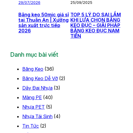
29/07/2026
25/09/2025
Băng keo 50mic giá sỉ
TOP 5 LÝ DO SAI LẦM
tại Thuận An | Xưởng
KHI LỰA CHỌN BĂNG
sản xuất trực tiếp
KEO ĐỤC – GIẢI PHÁP
2026
BĂNG KEO ĐỤC NAM
TIẾN
Danh mục bài viết
Băng Keo
(36)
Băng Keo Dễ Vỡ
(2)
Dây Đai Nhựa
(3)
Màng PE
(40)
Nhựa PET
(5)
Nhựa Tái Sinh
(4)
Tin Tức
(2)