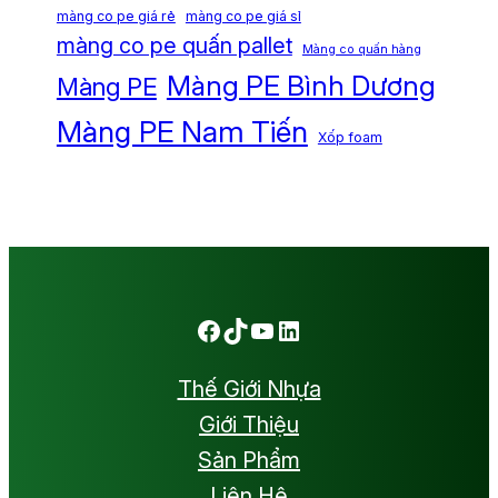
màng co pe giá rẻ
màng co pe giá sỉ
màng co pe quấn pallet
Màng co quấn hàng
Màng PE Bình Dương
Màng PE
Màng PE Nam Tiến
Xốp foam
Facebook
TikTok
Youtube
LinkedIn
Thế Giới Nhựa
Giới Thiệu
Sản Phẩm
Liên Hệ