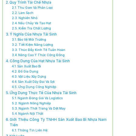
Quy Trình Tái Chế Nhựa
Thu Gom Và Phân Loại
Làm Sạch
Nghiền Nhỏ
Nấu Chảy Và Tạo Hạt
Kiểm Tra Chất Lượng
Ý Nghĩa Của Nhựa Tái Sinh
Bảo Vệ Môi Trường
Tiết Kiệm Năng Lượng
Thúc Đẩy Kinh Tế Tuần Hoàn
Nâng Cao Ý Thức Cộng Đồng
Công Dụng Của Hạt Nhựa Tái Sinh
Sản Xuất Bao Bì
Đồ Gia Dụng
Vật Liệu Xây Dựng
Sản Xuất Dây Đai Và Sợi
Ứng Dụng Công Nghiệp
Ứng Dụng Thực Tế Của Nhựa Tái Sinh
Ngành Đóng Gói Và Logistics
Ngành Nông Nghiệp
Ngành Thời Trang Và Dệt May
Ngành Nội Thất
Giới Thiệu Công Ty TNHH Sản Xuất Bao Bì Nhựa Nam
Tiến
Thông Tin Liên Hệ: