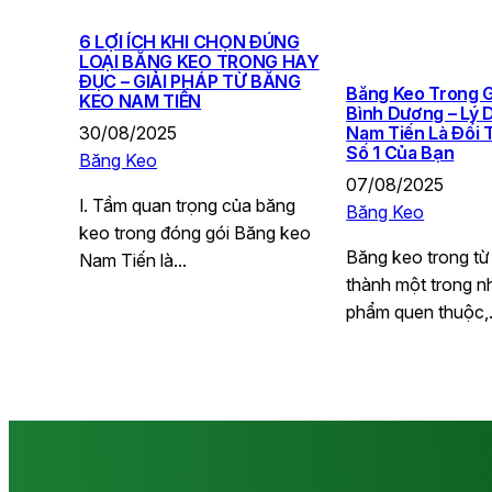
6 LỢI ÍCH KHI CHỌN ĐÚNG
LOẠI BĂNG KEO TRONG HAY
ĐỤC – GIẢI PHÁP TỪ BĂNG
Băng Keo Trong G
KEO NAM TIẾN
Bình Dương – Lý
30/08/2025
Nam Tiến Là Đối 
Số 1 Của Bạn
Băng Keo
07/08/2025
I. Tầm quan trọng của băng
Băng Keo
keo trong đóng gói Băng keo
Băng keo trong từ 
Nam Tiến là…
thành một trong n
phẩm quen thuộc