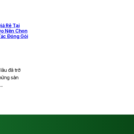
iá Rẻ Tại
 Do Nên Chọn
Tác Đóng Gói
lâu đã trở
hững sản
,…