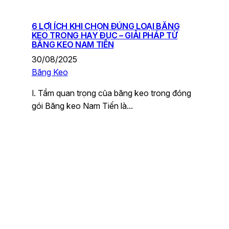
6 LỢI ÍCH KHI CHỌN ĐÚNG LOẠI BĂNG
KEO TRONG HAY ĐỤC – GIẢI PHÁP TỪ
BĂNG KEO NAM TIẾN
30/08/2025
Băng Keo
I. Tầm quan trọng của băng keo trong đóng
gói Băng keo Nam Tiến là…